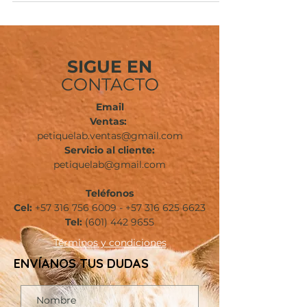
SIGUE EN
CONTACTO
Email
Ventas:
petiquelab.ventas@gmail.com
Servicio al cliente:
petiquelab@gmail.com
Teléfonos
Cel:
+57 316 756 6009
-
+57 316 625 6623
Tel:
(601)
442 9655
Términos
y condiciones
ENVÍANOS TUS DUDAS