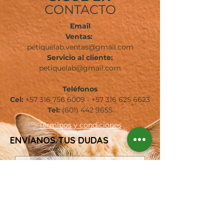
CONTACTO
Email
Ventas:
petiquelab.ventas@gmail.com
Servicio al cliente:
petiquelab@gmail.com
Teléfonos
Cel:
+57 316 756 6009
-
+57 316 625 6623
Tel:
(601)
442 9655
Términos
y condiciones
ENVÍANOS TUS DUDAS