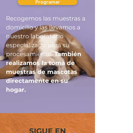
Programar
Recogemos las muestras a
domicilio y las llevamos a
nuestro laboratorio
especializado para su
procesamiento.
También
realizamos la toma de
muestras de mascotas
directamente en su
hogar.
SIGUE EN