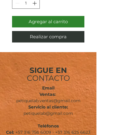
Agregar al carrito
Realizar compra
SIGUE EN
CONTACTO
Email
Ventas:
petiquelab.ventas@gmail.com
Servicio al cliente:
petiquelab@gmail.com
Teléfonos
Cel:
+57 316 756 6009
-
+57 316 625 6623