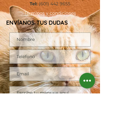
Tel:
(601)
442 9655
Términos
y condiciones
ENVÍANOS TUS DUDAS