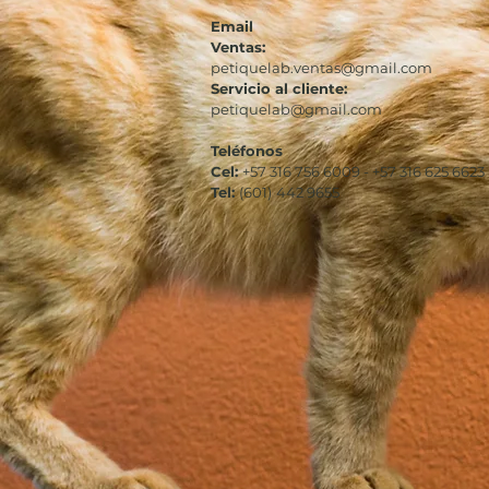
Email
Ventas:
petiquelab.ventas@gmail.com
Servicio al cliente:
petiquelab@gmail.com
Teléfonos
Cel:
+57 316 756 6009 - +57 316 625 6623
Tel:
(601)
442 9655