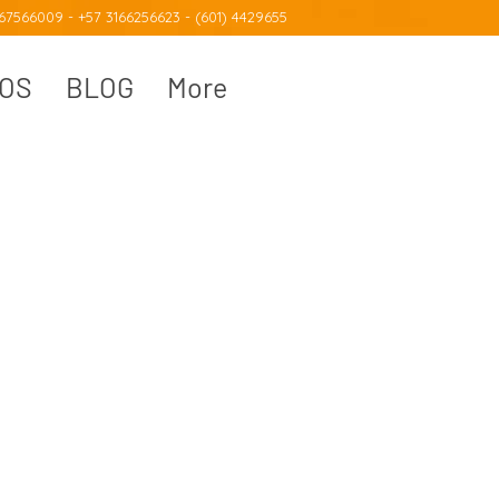
7566009 - +57 3166256623 - (601) 4429655
IOS
BLOG
More