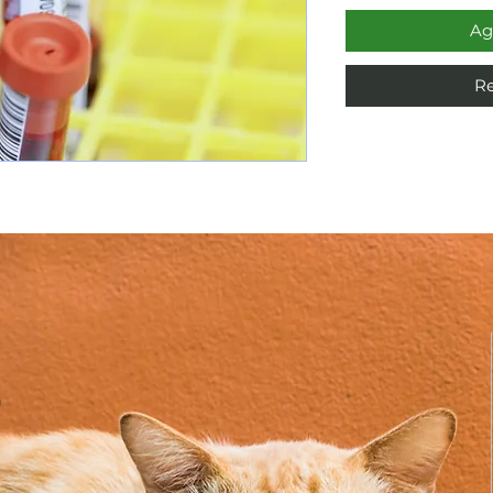
Ag
Re
O