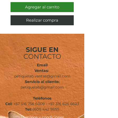
Agregar al carrito
Realizar compra
SIGUE EN
CONTACTO
Email
Ventas:
petiquelab.ventas@gmail.com
Servicio al cliente:
petiquelab@gmail.com
Teléfonos
Cel:
+57 316 756 6009
-
+57 316 625 6623
Tel:
(601)
442 9655
Términos
y condiciones