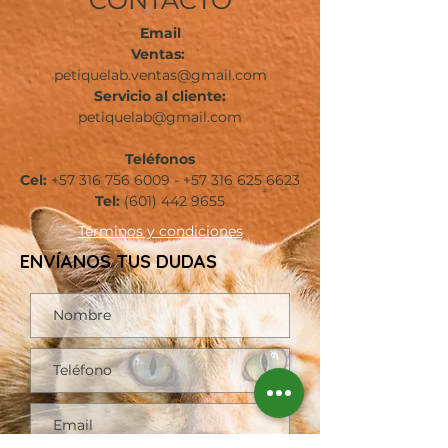
CONTACTO
Email
Ventas:
petiquelab.ventas@gmail.com
Servicio al cliente:
petiquelab@gmail.com
Teléfonos
Cel:
+57 316 756 6009
-
+57 316 625 6623
Tel:
(601)
442 9655
Términos
y condiciones
ENVÍANOS TUS DUDAS