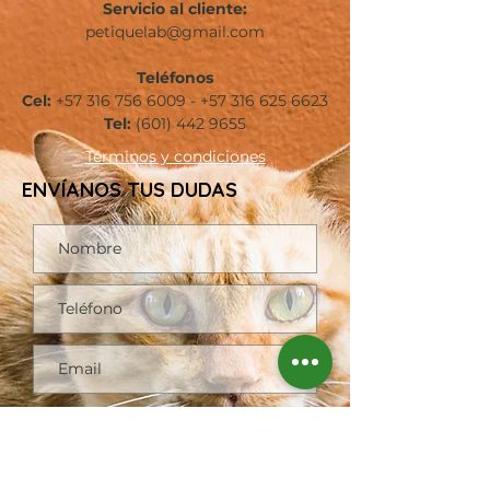
Servicio al cliente:
petiquelab@gmail.com
Teléfonos
Cel:
+57 316 756 6009
-
+57 316 625 6623
Tel:
(601)
442 9655
Términos
y condiciones
ENVÍANOS TUS DUDAS