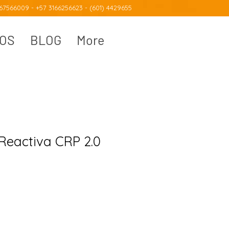
7566009 - +57 3166256623 - (601) 4429655
IOS
BLOG
More
 Reactiva CRP 2.0