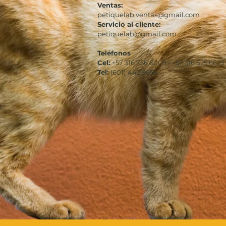
Ventas:
petiquelab.ventas@gmail.com
Servicio al cliente:
petiquelab@gmail.com
Teléfonos
Cel:
+57 316 756 6009 - +57 316 625 6623
Tel:
(601)
442 9655