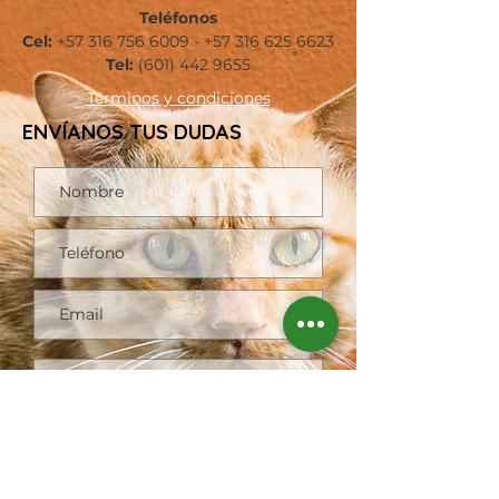
Teléfonos
Cel:
+57 316 756 6009
-
+57 316 625 6623
Tel:
(601)
442 9655
Términos
y condiciones
ENVÍANOS TUS DUDAS